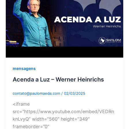
mensagens
Acenda a Luz – Werner Heinrichs
contato@paulomaeda.com
/
02/03/2025
<iframe
src=”https://www.youtube.com/embed/VEDRn
knLvyQ” width=”560″ height=”349″
frameborder=”0″