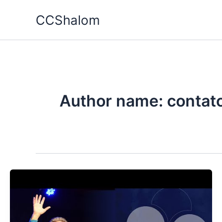
Ir
CCShalom
para
o
conteúdo
Author name:
conta