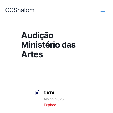
Ir
CCShalom
para
o
conteúdo
Audição
Ministério das
Artes
DATA
fev 22 2025
Expired!