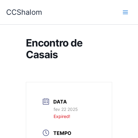
Ir
CCShalom
para
o
conteúdo
Encontro de
Casais
DATA
fev 22 2025
Expired!
TEMPO