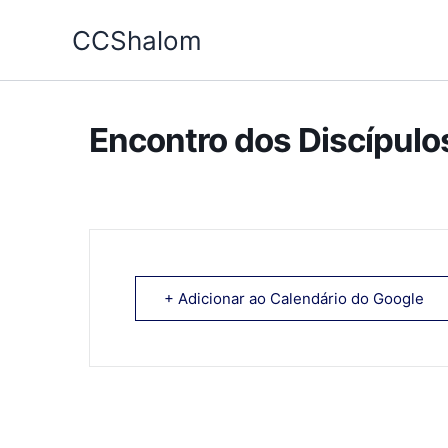
Ir
CCShalom
para
o
conteúdo
Encontro dos Discípulo
+ Adicionar ao Calendário do Google