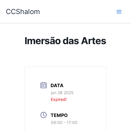
Ir
CCShalom
para
o
conteúdo
Imersão das Artes
DATA
jun 28 2025
Expired!
TEMPO
09:00 - 17:00