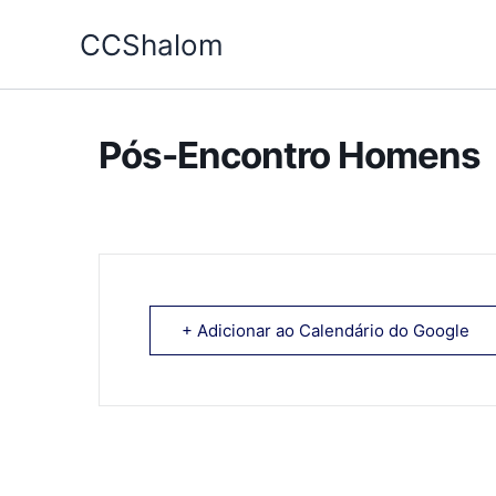
Ir
CCShalom
para
o
conteúdo
Pós-Encontro Homens
+ Adicionar ao Calendário do Google