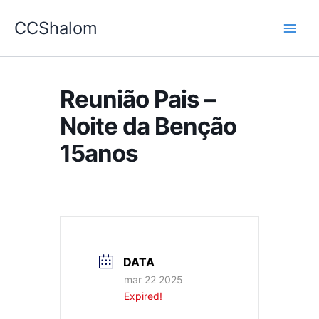
Ir
CCShalom
para
o
conteúdo
Reunião Pais –
Noite da Benção
15anos
DATA
mar 22 2025
Expired!